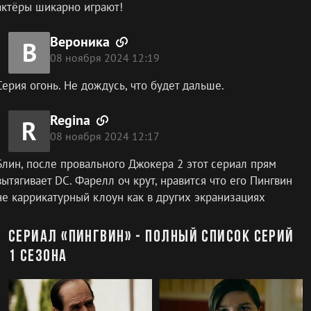
актёры шикарно играют!
Вероника
В
08 ноября 2024 12:19
Серия огонь. Не дождусь, что будет дальше.
Regina
R
08 ноября 2024 12:17
Блин, после провального Джокера 2 этот сериал прям
вытягивает DC. Фарелл оч крут, нравится что его Пингвин
не каррикатурный клоун как в других экранизациях
Сериал «Пингвин» - полный список серий
1 сезона