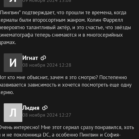
“Пингвин” подтверждает, что прошли те времена, когда
сериалы были второсортным жанром. Колин Фаррелл
невероятно талантливый актёр, и это счастье, что звёзды
кинематографа теперь снимаются и в многосерийных
драмах.
Игнат
И
08 ноября 2024 12:28
Вот кто мне объяснит, зачем я это смотрю? Постепенно
развивается зависимость и хочется посмотреть еще одну
серию.
Лидия
Л
08 ноября 2024 12:27
Очень интересно! Мне этот сериал сразу понравился, хоть
я и не поклонница DC, а особенно Пингвин и София-