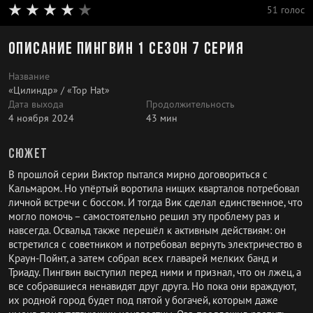
51 голос
Описание Пингвин 1 сезон 7 серия
Название
«Цилиндр» / «Top Hat»
Дата выхода
Продолжительность
4 ноября 2024
43 мин
Сюжет
В прошлой серии Виктор пытался мирно договориться с
Кальмаром. Но упёртый воротила нищих кварталов потребовал
личной встречи с боссом. И тогда Вик сделал единственное, что
могло помочь – самостоятельно решил эту проблему раз и
навсегда. Освальд также перешёл к активным действиям: он
встретился с советником и потребовал вернуть электричество в
Краун-Пойнт, а затем собрал всех главарей мелких банд и
Триаду. Пингвин выступил перед ними и признал, что он лжец, а
все собравшиеся ненавидят друг друга. Но пока они враждуют,
их родной город будет под пятой у богачей, которым даже