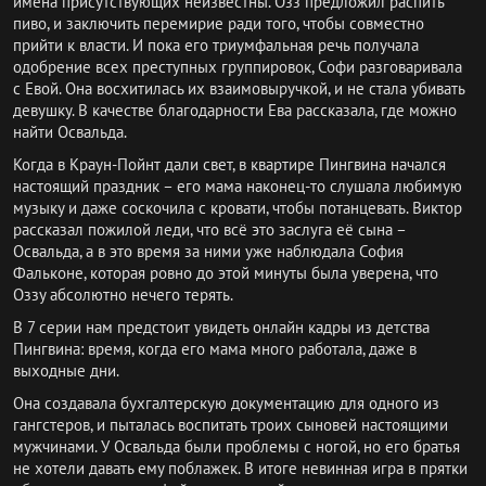
имена присутствующих неизвестны. Озз предложил распить
пиво, и заключить перемирие ради того, чтобы совместно
прийти к власти. И пока его триумфальная речь получала
одобрение всех преступных группировок, Софи разговаривала
с Евой. Она восхитилась их взаимовыручкой, и не стала убивать
девушку. В качестве благодарности Ева рассказала, где можно
найти Освальда.
Когда в Краун-Пойнт дали свет, в квартире Пингвина начался
настоящий праздник – его мама наконец-то слушала любимую
музыку и даже соскочила с кровати, чтобы потанцевать. Виктор
рассказал пожилой леди, что всё это заслуга её сына –
Освальда, а в это время за ними уже наблюдала София
Фальконе, которая ровно до этой минуты была уверена, что
Оззу абсолютно нечего терять.
В 7 серии нам предстоит увидеть онлайн кадры из детства
Пингвина: время, когда его мама много работала, даже в
выходные дни.
Она создавала бухгалтерскую документацию для одного из
гангстеров, и пыталась воспитать троих сыновей настоящими
мужчинами. У Освальда были проблемы с ногой, но его братья
не хотели давать ему поблажек. В итоге невинная игра в прятки